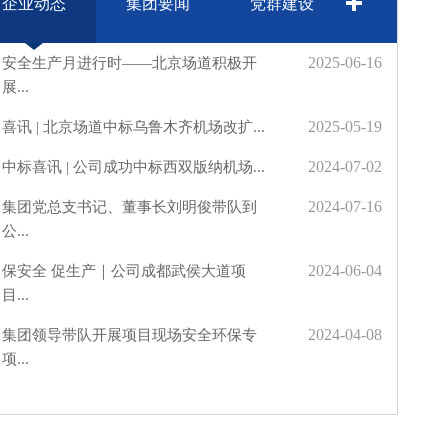
企业动态
集团要闻
党群建设
2025-06
2025-06-16
安全生产月进行时——北京场道积极开
[企业动态]
展...
安全生产月进行时——北京场道积极开展...
2025-05-19
喜讯 | 北京场道中标乌鲁木齐机场改扩...
今年6月是全国第24个“安全生产月”，主
2024-07-02
中标喜讯 | 公司成功中标西双版纳机场...
题是“人人讲安全个个会应急——查找身
边安全隐患”。近日，公司认真组织开展
2024-07-16
集团党总支书记、董事长刘明俊带队到
2025全国“...
公...
2024-06-04
保安全 促生产｜公司成都武侯大道项
查看详细
目...
2024-04-08
集团领导带队开展项目现场安全环保专
项...