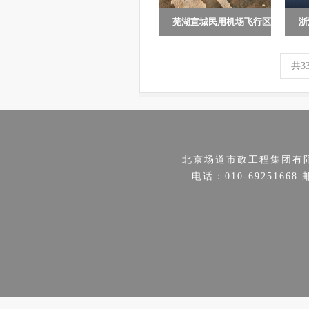
芜湖宣城民用机场飞行区
浙
芜湖宣城民用机场，飞行
浙
场道及附属...
区等级4C级国内机场，建设
目
共3
地点位于芜湖市芜湖县湾址
庄
镇小庄。本...
项
北京场道市政工程集团有
电话：010-69251668 