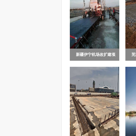
新疆伊宁机场改扩建项
芜
新疆伊宁机场位于新疆维
芜
目...
吾尔自治区伊犁哈萨克自治
湖
州，在1936年兴建。本次建
湖
设规模：①...
南