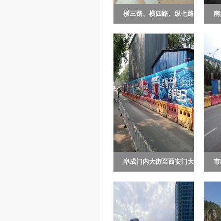
横三路、横四路、纵七路
南
规划横三路西起新源大
新
道路及管线...
公
街，东至规划纵七路，东西
路
走向，定线长度923.80米。
西
道路规划等级...
向
阜成门内大街至西安门大
市
本工程为阜成门内大街至
玉
街热力管线...
玉
西安门大街热力管线工程西
工
安门大街（西四南大街-府
号
右街），工...
于