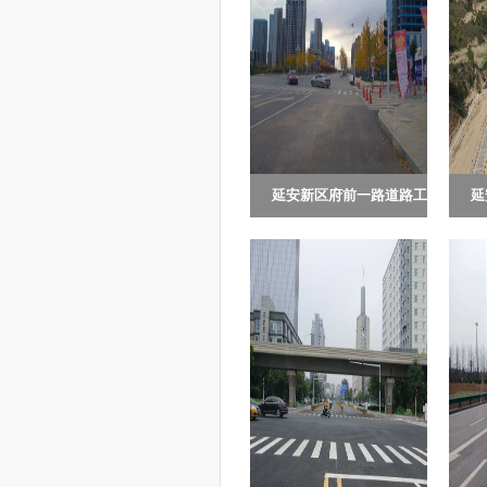
延安新区府前一路道路工
延
延安新区府前一路道路工
延
程（中央环...
路
程(中央环线至东十里铺快
由
速路段)由延安市新区管理
资
委员会投资建...
安