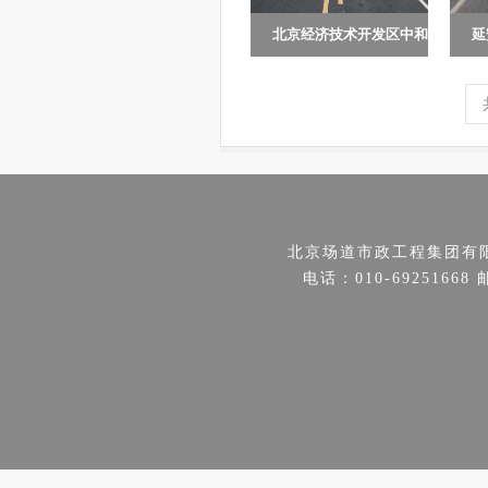
北京经济技术开发区中和
延
北京经济技术开发区中和
延
街（荣华中...
四
街（荣华中路～东环北路）
标
道路改造工程，西起荣华中
会
路，东至东...
区
北京场道市政工程集团有
电话：010-69251668 