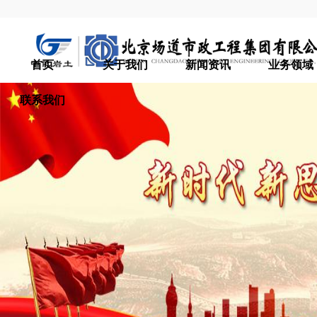
首页
关于我们
新闻资讯
业务领域
联系我们