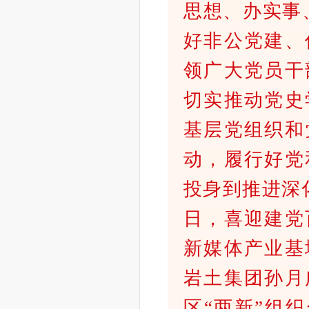
思想、办实事
好非公党建、
领广大党员干
切实推动党史
基层党组织和
动，履行好党
投身到推进深
日，喜迎建党
新媒体产业基
岩土集团孙月
区“两新”组