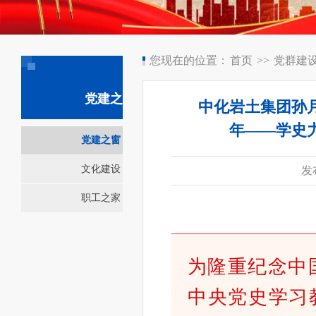
您现在的位置：
首页
>>
党群建
党建之窗
中化岩土集团孙
年——学史
党建之窗
文化建设
发布时
职工之家
为隆重纪念中
中央党史学习