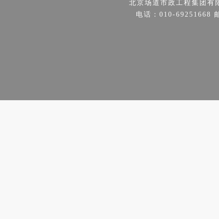
北京场道市政工程集团有
电话：010-69251668 