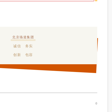
北京场道集团
诚信 务实
创新 包容
0