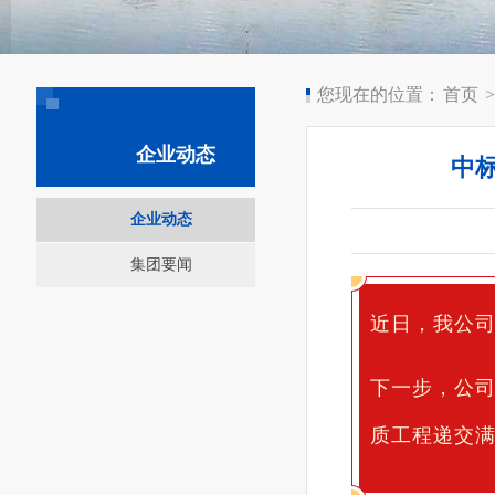
您现在的位置：
首页
>
企业动态
中
企业动态
集团要闻
近日，我公司
下一步，公
质工程递交