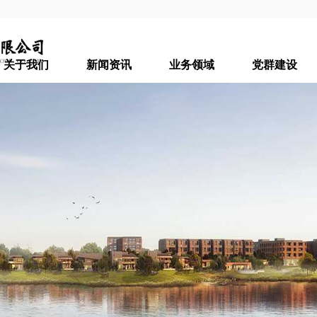
关于我们
新闻资讯
业务领域
党群建设