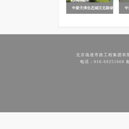
中新天津生态城汉北路绿
中
本工程由天津滨海旅游区
中
廊景观工程...
景
公用事业发展有限公司投资
景
建设，工程位于中新天津生
部
态城汉北路...
段
北京场道市政工程集团有
电话：010-69251668 