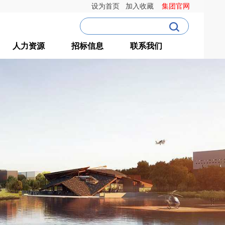
设为首页
加入收藏
集团官网
人力资源
招标信息
联系我们