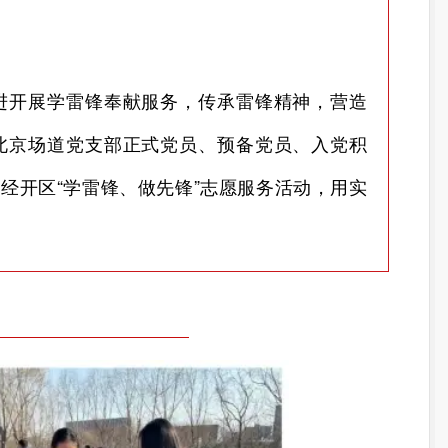
进开展学雷锋奉献服务，传承雷锋精神，营造
北京场道党支部正式党员、预备党员、入党积
经开区“学雷锋、做先锋”志愿服务活动，用实