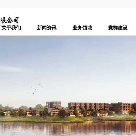
关于我们
新闻资讯
业务领域
党群建设