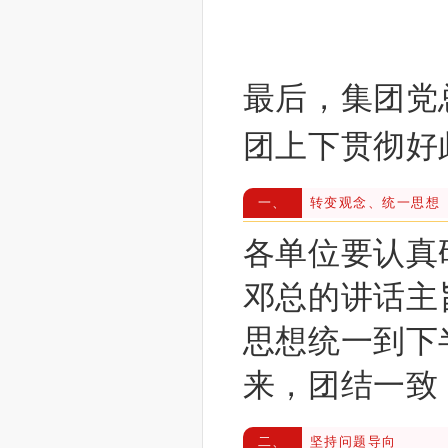
最后，
集团党
团上下贯彻好
一、
转变观念、统一思想
各单位要认真
邓总的讲话主
思想统一到下
来，团结一致
二、
坚持问题导向