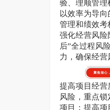
验、理顺管理
以效率为导向
管理和绩效考
强化经营风险
后”全过程风
力，确保经营风
聚焦核心
提高项目经营
风险，重点锁
项目；提高项