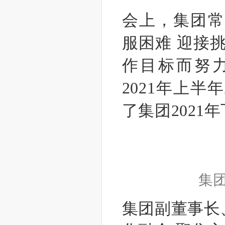
会上，集团常
服困难 迎接挑
作目标而努
2021年上
了集团2021
集
集团副董事长